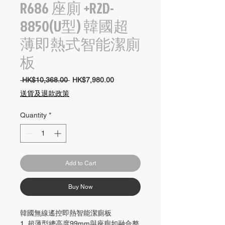
R686 座廁 +R2D-
8850(U型) 韓國超
薄即熱式智能潔廁
板
Regular
Sale
 HK$10,368.00 
HK$7,980.00
Price
Price
送貨及退款政策
Quantity
*
Add to Cart
Buy Now
韓國無線遙控即熱智能潔廁板
1. 超薄型總高度99mm與座廁如融合整