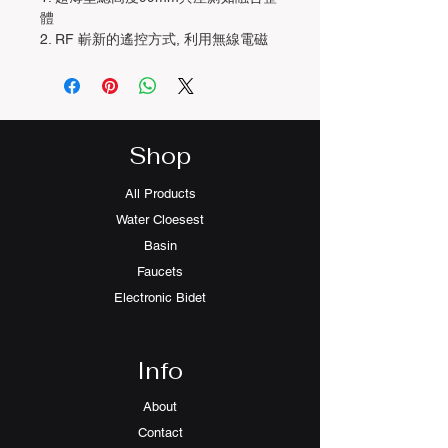
體
2. RF 嶄新的遙控方式, 利用無線電磁
波訊號來實現對遙控設備的控制
3. 最新瞬間熱水技術採用最新技術陶瓷
加熱器，不受時間限制的連續使用熱水
4. 不鏽鋼噴嘴採用防腐蝕更清潔
5. 多種照明顏色，增加用廁樂趣
Shop
6. 自動記憶功能記錄低你的喜好
7. 坐圈DC 加熱，唔怕燙傷
All Products
8. Turbo暖風烘乾
Water Cloesest
9. 氣泡清洗，女士專用，溫度調節
Basin
10. 活性炭自動除臭
11. 納米過濾暖水清洗更衛生安心
Faucets
12. 增壓泵 :在低水壓地區也可以體現
Electronic Bidet
有強有力的清洗效果，可以控制水流的
強度按摩效果。
Info
［尖端科技 專利 單孔超漩銀離子抗
菌］
About
360度 多次全方位重複洗刷,靜音沖水
Contact
順時針 多次重複 勁水力洗刷