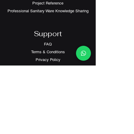
自由嘴係高, 低咀, 地去水 都啱裝
Project Reference
1280度 高溫燒製成銀離子抗菌塗層
Professional Sanitary Ware Knowledge Sharing
還有衛浴的設備; 進而打造符合你的需
求的完美放鬆空間。
尺寸及價格僅供參考，以實際交易時的
Support
更改或變更為準。
FAQ
Terms & Conditions
Privacy Policy
Contact
Customer Service:
(+852) 2559 8008
info@richford.hk