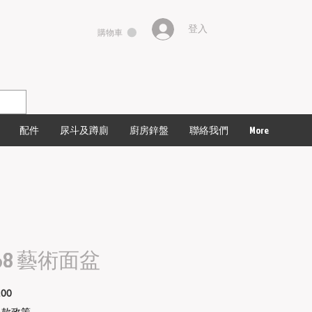
登入
購物車
配件
尿斗及蹲廁
廚房鋅盤
聯絡我們
More
068 藝術面盆
價
.00
格