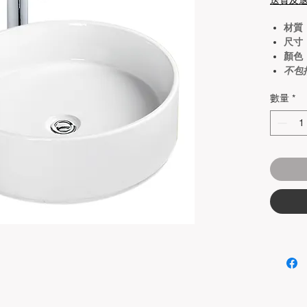
送貨及
材質
尺寸：
顏色
不包
數量
*