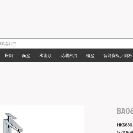
座廁
面盆
水龍頭
花灑淋浴
櫃盆
智能廁板／廁板
BA
HK$880