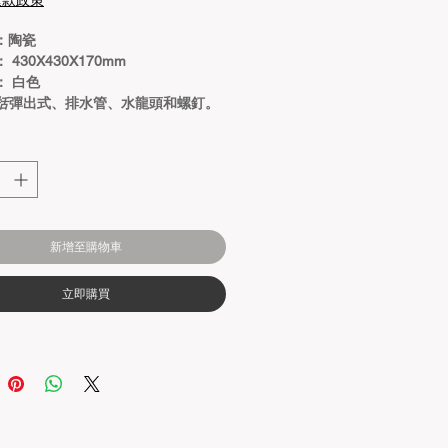
退款政策
：陶瓷
 430X430X170mm
： 白色
括
彈出式、排水管、水龍頭和螺釘。
新增至購物車
立即購買