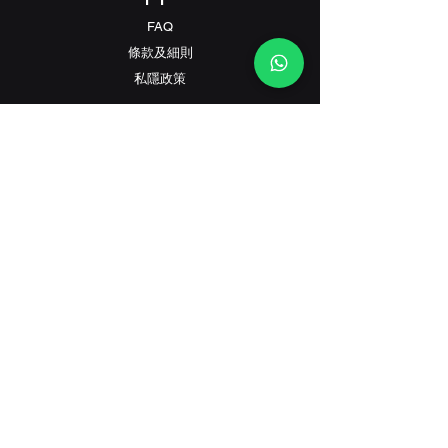
FAQ
條款及細則
​私隱政策
Contact
客戶服務:
(+852) 2559 8008
info@richford.hk
SINCE 2001
香港灣仔駱克道233B號星港大廈地下B鋪（旗