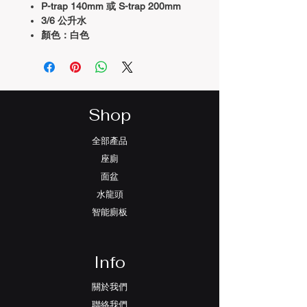
P-trap 140mm 或 S-trap 200mm
3/6 公升水
顏色：白色
Richford R746 小童直沖式連體座廁是
專門針對兒童設計的衛浴產品，它充分
考慮了兒童的身高特點和使用習慣，為
小朋友提供了一個安全、舒適的如廁環
境。
Shop
這款兒童座廁採用直沖式設計，是它最
全部產品
顯著的特點之一。直沖式設計意味著強
座廁
力的水流直接沖向便池底部，形成更強
面盆
勁的沖洗效果。這種設計不僅確保了出
色的沖洗效能，還大大減少了污物殘留
水龍頭
的可能，提升了整體的衛生程度。相比
智能廁板
傳統的漩渦式沖水，直沖式設計更容易
維持便池的清潔。
Info
在尺寸設計上特別適合兒童使用。座廁
的高度經過精確計算，讓孩子能夠輕鬆
關於我們
坐上馬桶，雙腳自然著地，不會懸空。
聯絡我們