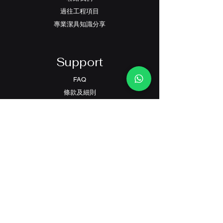
這種貼心的設計不僅讓孩子感到安全舒
適，還能培養正確的如廁姿勢。座圈的
過往工程項目
大小也經過特別調整，確保小朋友不會
專業潔具知識分享
因為座圈過大而感到不安全。
連體式設計是另一個重要特點。水箱和
Support
便器一體成形，沒有多餘的接縫和凹凸
處，這不僅讓整體外觀更加圓潤可愛，
FAQ
也避免了可能刮傷兒童的尖銳邊角。同
條款及細則
時，一體式設計也減少了藏污納垢的縫
隙，方便父母進行日常清潔維護。
​私隱政策
安全性設計方面做了多重考慮。座廁採
用高級陶瓷材質，表面光滑無毒，不會
對兒童嬌嫩的皮膚造成刺激。坐圈和蓋
Contact
板的合頁採用緩降設計，避免突然落下
夾傷小手。沖水按鈕也經過特殊設計，
客戶服務:
即使是年幼的孩子也能輕鬆操作。
(+852) 2559 8008
info@richford.hk
衛生性能同樣優異。座廁的表面經過特
殊處理，具有良好的防污效果，容易清
潔維護。直沖式設計配合科學的水流軌