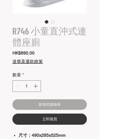
R746 小童直沖式連
體座廁
價
HK$890.00
格
送貨及退款政策
數量
*
新增至購物車
立即購買
尺寸：490x285x525mm