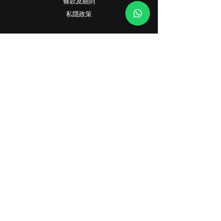
條款及細則
​私隱政策
Contact
客戶服務:
(+852) 2559 8008
info@richford.hk
SINCE 2001
香港灣仔駱克道233B號星港大廈地下B鋪（旗
艦店）
香港香港旺角快富街2-6號昌富大廈地下3號