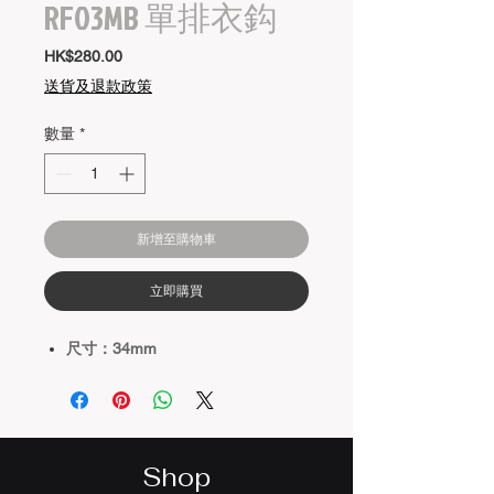
RF03MB 單排衣鈎
價
HK$280.00
格
送貨及退款政策
數量
*
新增至購物車
立即購買
尺寸：34mm
Shop