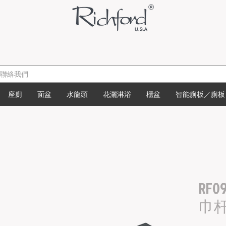
座廁
面盆
水龍頭
花灑淋浴
櫃盆
智能廁板／廁板
RF0
巾