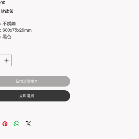
價
.00
格
退款政策
：不銹鋼
600x75x20mm
：黑色
新增至購物車
立即購買