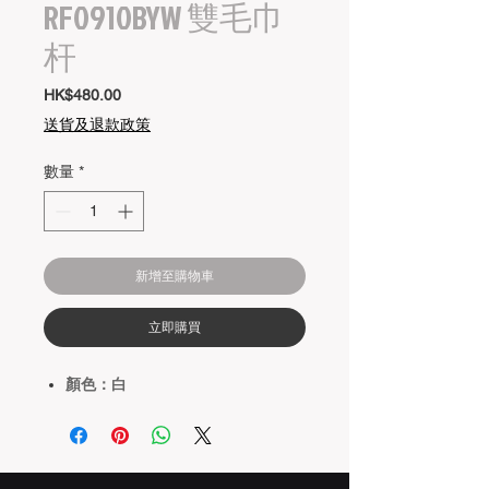
RF0910BYW 雙毛巾
杆
價
HK$480.00
格
送貨及退款政策
數量
*
新增至購物車
立即購買
顏色：白