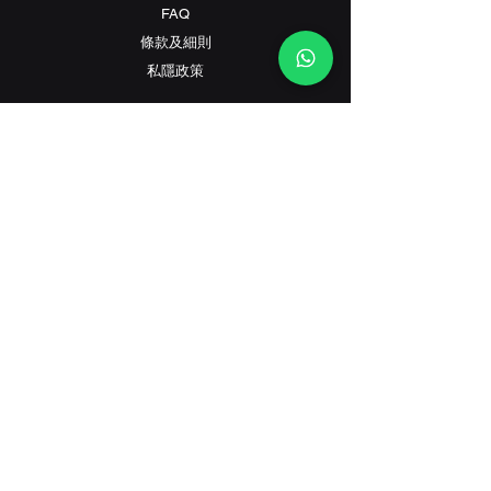
FAQ
條款及細則
​私隱政策
Contact
客戶服務:
(+852) 2559 8008
info@richford.hk
SINCE 2001
香港灣仔駱克道233B號星港大廈地下B鋪（旗
艦店）