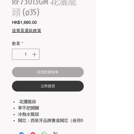
RF73013GM 花灑龍
頭 (ø35)
價
HK$1,680.00
格
送貨及退款政策
數量
*
新增至購物車
立即購買
花灑龍頭
單手把開關
冷熱水龍頭
閥芯：西班牙品牌賽道閥芯（保用5
年）
顏色：玫瑰金