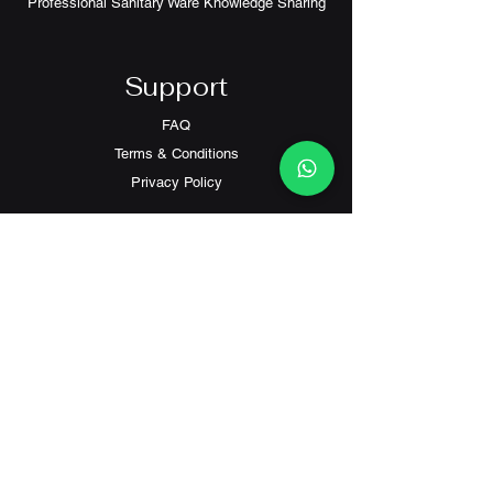
Professional Sanitary Ware Knowledge Sharing
空間的裝修風格，同時也方便日常的清
潔觀察。
Support
Universal Trap萬能排污系統是其另一
個重要特色。這種創新的排污系統設計
FAQ
具有較強的適應性，可以配合不同的安
Terms & Conditions
裝環境。無論是新房安裝還是舊屋改
造，都能輕鬆應對。靈活的排污方向調
Privacy Policy
節功能，不僅簡化了安裝過程，還為後
期維護帶來便利。
人體工學設計體現在產品的諸多細節
Contact
中。座圈高度經過精確計算，為使用者
提供最佳的使用體驗。邊緣採用圓潤設
Customer Service:
計，配合適中的支撐力度，確保長時間
(+852) 2559 8008
使用的舒適性。座圈的設計特別考慮了
info@richford.hk
不同體型使用者的需求，提供穩固而舒
適的承托效果。
衛生性能表現優異。座廁表面經過特殊
處理，具有出色的防污和抗菌效果。光
滑無縫的設計減少了污垢積累的機會，