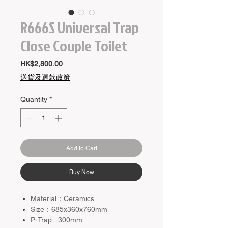
R666S Universal Trap
Close Couple Toilet
Price
HK$2,800.00
送貨及退款政策
Quantity
*
Add to Cart
Buy Now
Material：Ceramics
Size：685x360x760mm
P-Trap 300mm