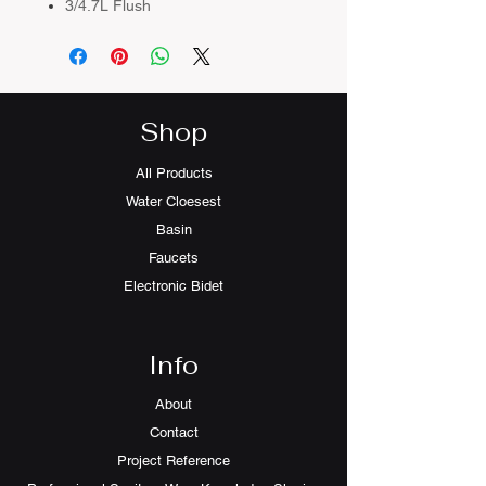
3/4.7L Flush
Colour：White
Richford R666S Universal Trap座廁是
一款將現代科技與實用性完美結合的衛
浴產品。這款純白色座廁採用了多項先
Shop
進技術，為用戶提供優質且舒適的使用
體驗。
All Products
其獨特的3/4.7升雙檔沖水系統是產品
Water Cloesest
的一大亮點。小號沖水僅需3升水量，
Basin
而大號使用4.7升，較傳統座廁節省大
量用水。這種智能分段設計讓使用者可
Faucets
以根據需求選擇適當的沖水量，既確保
Electronic Bidet
有效的清潔效果，又能達到節水環保的
目的。特別設計的水流路徑即使在低水
量的情況下也能產生強勁的沖洗效果。
Info
純白色的外觀設計突顯了產品的時尚簡
About
約風格。採用高級衛生陶瓷材質，配合
Contact
優質釉面處理，不僅展現出潔淨明亮的
視覺效果，還具備優秀的耐用性和抗污
Project Reference
性。白色的選擇能夠完美融入各種衛浴