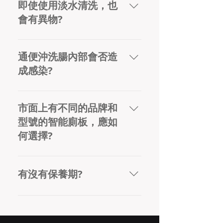
用淡水，跟沖廁的供水管是完全分開
即使使用淡水清洗，也
的。只要確保座廁旁邊有淡水供水閥便
會有異物?
可以安裝。我們的專業技術師傅也會全
力協助客戶安裝。
請放心，安裝智能廁所板時我們會配有
一支凈水濾芯，能徹底隔離水中異物，
通便沖洗腸內部會否造
確保清洗時的水中並無異物，增強抗菌
成感染?
效能。
通便功能主要是透過在肛門末端灌水，
軟化積聚在腸內的排泄物，使排便更順
市面上有不同的品牌和
暢。加上沖洗時用的噴頭在每次使用前
型號的智能廁板，應如
後都會自我清洗，確保衛生潔淨。但如
何選擇?
果使用者有腸道疾病，最好在使用前向
醫生咨詢。
在選擇合適的智能廁板時，我們建議消
費者應考慮以下幾點: (1) 產品功能: 除了
有沒有保養期?
一般的功能外，還有沒有其他特別的功
能。 (2) 產品品質: 產地來源，國際安全
有，Richford 韓國智能廁所板的保養期
認證等。 (3) 產品價格。 (4) 安裝師父是
為一年。
否持牌。 (5) 貼心的顧客服務: 能解答購