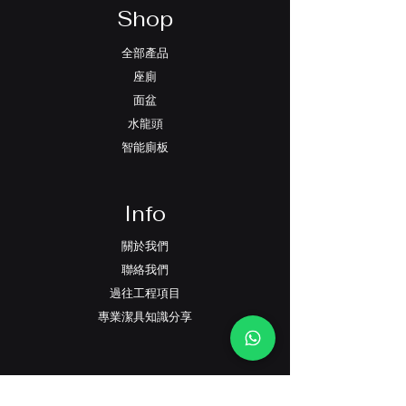
買前的所有疑問。 (6) 售後保養服務。
Shop
全部產品
座廁
面盆
水龍頭
智能廁板
Info
關於我們
聯絡我們
過往工程項目
專業潔具知識分享
Support