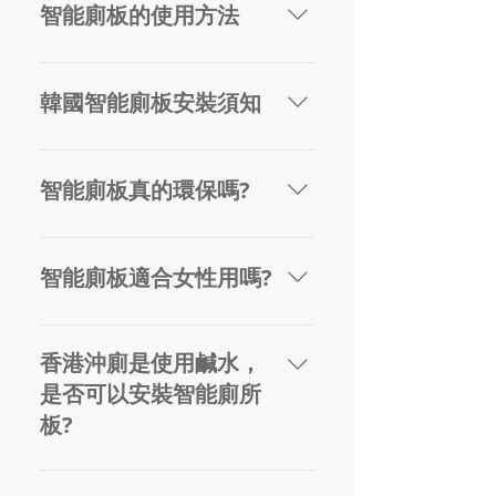
廁板的強大功能，除了清洗臀部外，還
智能廁板的使用方法
有女性清洗、加熱座圈、自動除臭、暖
風烘乾等人性化功能。更重要的是其通
Richford 電子廁所使用者設定 先調整噴
便功能能夠幫助把體內廢物排出，令身
咀位置、水壓、烘乾溫度、水溫及座
韓國智能廁板安裝須知
體長期處於健康狀態。
溫。 用戶1：按停止及 前 鍵 3秒 用戶
2：按停止及 後 鍵 3秒 直至richford 燈
閃爍5秒後，儲存成功！ 當下次使用
智能廁板真的環保嗎?
時，只需要選擇用戶1/用戶2，再按清
洗/女性清洗，便可以使用預先設定的偏
智能廁板在便後會自動進行清洗，烘
好了！
乾，減少使用衛生紙，有效解決大量使
智能廁板適合女性用嗎?
用衛生紙也無法達到潔淨的問題。另外
智能馬桶也具備節電模式，用電量並不
全新的電子廁板設計已擁有了女性清洗
大。
功能，貼心呵護女性敏感部位，也適合
香港沖廁是使用鹹水，
處於生理期，懷孕中或產後的女仕。
是否可以安裝智能廁所
板?
因為衛生問題，智能廁板沖洗時必須使