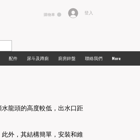
登入
購物車
配件
尿斗及蹲廁
廚房鋅盤
聯絡我們
More
類水龍頭的高度較低，出水口距
。此外，其結構簡單，安裝和維