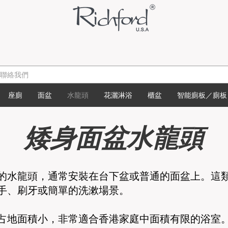
座廁
面盆
水龍頭
花灑淋浴
櫃盆
智能廁板／廁板
矮身面盆水龍頭
的水龍頭，通常安裝在台下盆或普通的面盆上。這
手、刷牙或簡單的洗漱場景。
占地面積小，非常適合香港家庭中面積有限的浴室