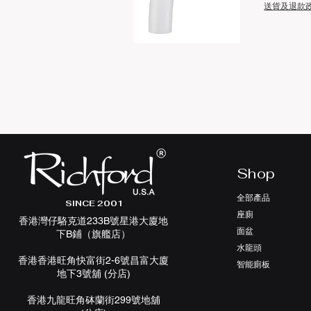
送貨及退款
快速瀏覽
Shop
全部產品
SINCE 2001
座廁
香港灣仔駱克道233B號星港大廈地
面盆
下B鋪（旗艦店）
水龍頭
香港香港旺角快富街2-6號昌富大廈
智能廁板
地下3號舖 (分店)
香港九龍旺角砵蘭街299號地舖