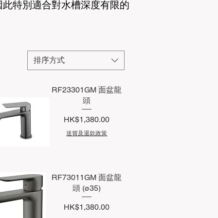
因此特別適合對水槽深度有限的
排序方式
RF23301GM 面盆龍
頭
價格
HK$1,380.00
送貨及退款政策
快速瀏覽
RF73011GM 面盆龍
頭 (ø35)
價格
HK$1,380.00