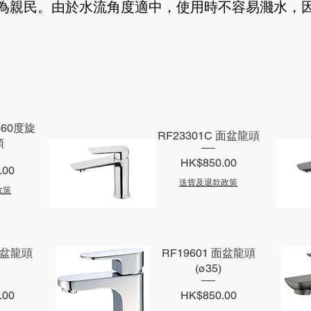
為親民。由於水流角度適中，使用時不容易濺水，
360度旋
RF23301C 面盆龍頭
頭
價格
HK$850.00
.00
送貨及退款政策
政策
快速瀏覽
 面盆龍頭
RF19601 面盆龍頭
(ø35)
價格
.00
HK$850.00