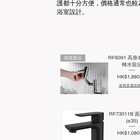
護都十分方便，價格通常也較
浴室設計。
RF6091 高身
熱賣產品
轉水龍
價格
HK$1,880
送貨及退款
快速瀏覽
RF73011B
(ø35)
價格
HK$1,080