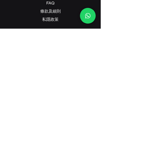
FAQ
條款及細則
​私隱政策
Contact
客戶服務:
(+852) 2559 8008
info@richford.hk
SINCE 2001
香港灣仔駱克道233B號星港大廈地下B鋪（旗
艦店）