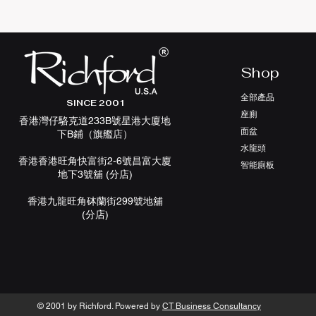
Shop
全部產品
SINCE 2001
座廁
香港灣仔駱克道233B號星港大廈地
面盆
下B鋪（旗艦店）
水龍頭
香港香港旺角快富街2-6號昌富大廈
智能廁板
地下3號舖 (分店)
香港九龍旺角砵蘭街299號地舖
(分店)
© 2001 by Richford. Powered by
CT Business Consultancy