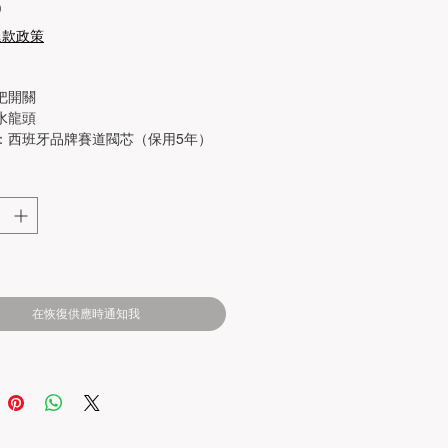
價
0
格
退款政策
把開關
水龍頭
：西班牙品牌賽道閥芯（保用5年）
：金色
：全銅主體
：鍍鉻
在恢復供應時通知我