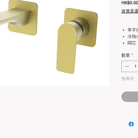
HK$0.0
送貨及
單手
冷熱
閥芯
顏色
數量
*
材料
電鍍
無庫存