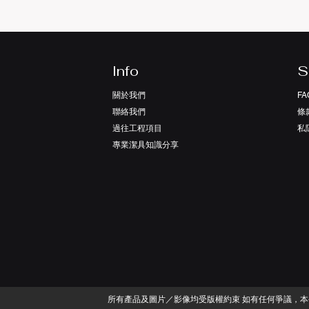
Info
S
關於我們
FA
聯絡我們
條
過往工程項目
​
專業潔具知識分享
​所有產品及圖片／影像均受版權約束 如有任何爭議，