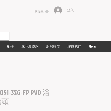
登入
購物車
配件
尿斗及蹲廁
廚房鋅盤
聯絡我們
More
051-3SG-FP PVD ​浴
龍頭