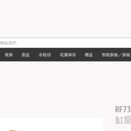
座廁
面盆
水龍頭
花灑淋浴
櫃盆
智能廁板／廁板
RF73
缸