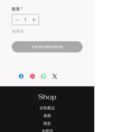
數量
*
無庫存
在恢復供應時通知我
Shop
全部產品
座廁
面盆
水龍頭