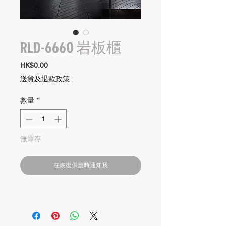
RLD-6660 岩板櫃
價
HK$0.00
格
送貨及退款政策
數量
*
無庫存
在恢復供應時通知我