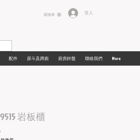
登入
購物車
配件
尿斗及蹲廁
廚房鋅盤
聯絡我們
More
- 9515 岩板櫃
價
0
格