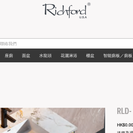
座廁
面盆
水龍頭
花灑淋浴
櫃盆
智能廁板／廁板
RLD
HK$0.0