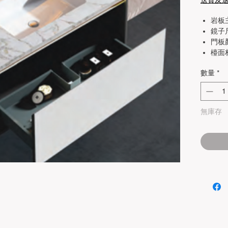
送貨及
岩板主
鏡子尺
門板
檯面
數量
*
無庫存