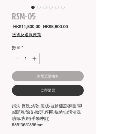
RSM-05
一
促
 HK$11,800.00 
HK$8,800.00
般
銷
送貨及退款政策
價
價
格
格
數量
*
新增至購物車
立即購買
婦洗 臀洗,烘乾,暖板/自動翻蓋/翻圈/腳
感開蓋/除臭/噴頭,座圈,抗菌/自潔清洗
噴頭/夜燈(手動冲廁)
585*365*355mm
尺寸及價格僅供參考，以實際交易時的